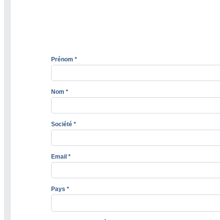
Prénom *
Nom *
Société *
Email *
Pays *